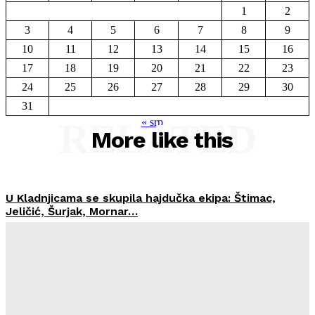
1
2
3
4
5
6
7
8
9
10
11
12
13
14
15
16
17
18
19
20
21
22
23
24
25
26
27
28
29
30
31
RELATED
« srp
More like this
U Kladnjicama se skupila hajdučka ekipa: Štimac,
Jeličić, Šurjak, Mornar…
Hercegovka.net
-
27. Srpnja 2026.
Marijana Dokoza je dobitnica književne nagrade
‘Goran Bujić’ za 2026.
Hercegovka.net
-
27. Srpnja 2026.