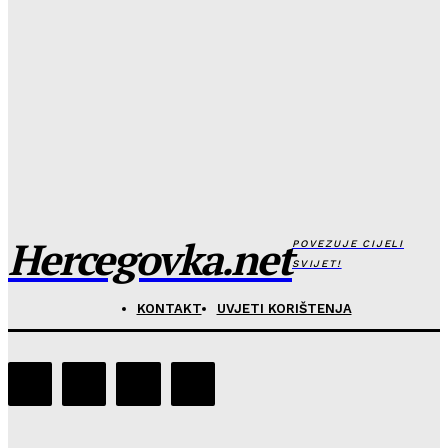
MOLITVA ZA OSLOBOĐENJE PROSTORA OD
UZURPACIJE ĐAVOLSKE VLASTI
Hercegovka.net
-
27. Srpnja 2026.
„DAMNATIO MEMORIAE“: Dr. Džafer beg Kulenović na
udaru falsifikatora hrvatske i bh. povijesti
Hercegovka.net
-
24. Srpnja 2026.
Hercegovka.net
POVEZUJE CIJELI
SVIJET!
KONTAKT
UVJETI KORIŠTENJA