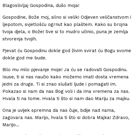
Blagoslivljaj Gospodina, dušo moja!
Gospodine, Bože moj, silno si velik! Odjeven veličanstvom i
ljepotom, svjetlošću ogrnut kao plaštem. Kako su brojna
tvoja djela, o Bože! Sve si to mudro učinio, puna je zemlja
stvorenja tvojih.
Pjevat ću Gospodinu dokle god živim svirat ću Bogu svome
dokle god me bude.
Bilo mu milo pjevanje moje! Ja ću se radovati Gospodinu.
Isuse, ti si nas naučio kako možemo imati dosta vremena
jedni za druge. Ti si znao slušati ljude i pomagati im.
Pokazao si nam da nas Bog voli i da ima vremena za nas.
Hvala ti na tome. Hvala ti što si nam dao Mariju za majku.
Ona je uvijek spremna da nas čuje, bdije nad nama,
zagovara nas. Marijo, hvala ti što si dobra Majka! Zdravo,
Marijo…