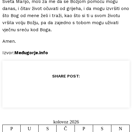
Sveta Marijo, moli za me da se Božjom pomoću mogu
danas, i čitav život očuvati od grijeha, i da mogu izvršiti ono
što Bog od mene želi i traži, kao što si ti u svom životu
vršila volju Božju, pa da zajedno s tobom mogu uživati
vječnu sreću kod Boga.
Amen.
Izvor:
Međugorje.info
SHARE POST:
kolovoz 2026
P
U
S
Č
P
S
N