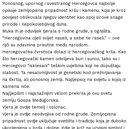
Ponosnog, upornog i svestranog Hercegovca najbolje
opisuje zemljopisna pripadnost kršu i kamenu, koja je kroz
povijest oblikovala njegov identitet kao spoj sirove snage
prirode i nepokolebljivog duha.
Muka ih je oduvijek tjerala s rodne grude, s ognjišta.
“Hercegovina cijeli svijet naseli, a sebe ne raseli.” – ove
rijči su odavnina prisutne među narodom.
Hercegovačka čvrstoća dolazi iz hercegovačkog krša. Kao
što hercegovački kamen odolijeva buri i suncu, tako su i
Hercegovci “isklesani” teškim uvjetima koji ne dopuštaju
slabost. Ta nesalomljivost je genetski kod preživljavanja
na škrtoj, ali ponosnoj zemlji. Najljepsoj na svijetu u kojoj iz
kamena niče.
Najljepšim i najsnažnijim velom prekrila je ovu svetu
zemlju Gospa Međugorska.
Vjera je ovdje temelj i oslonac.
Vjera je ovdje neodvojiva od rodne grude. Zemljopisna
pripadnost ovdje uključuje svetišta i tradiciju koja je duboko
ukorijenjena u brda i doline, gdje je križ na uzvisini simbol i