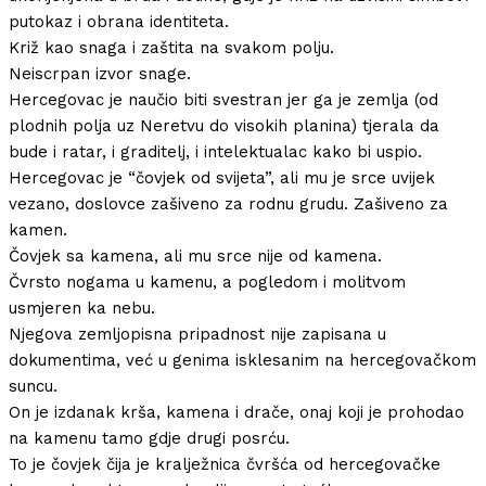
putokaz i obrana identiteta.
Križ kao snaga i zaštita na svakom polju.
Neiscrpan izvor snage.
Hercegovac je naučio biti svestran jer ga je zemlja (od
plodnih polja uz Neretvu do visokih planina) tjerala da
bude i ratar, i graditelj, i intelektualac kako bi uspio.
Hercegovac je “čovjek od svijeta”, ali mu je srce uvijek
vezano, doslovce zašiveno za rodnu grudu. Zašiveno za
kamen.
Čovjek sa kamena, ali mu srce nije od kamena.
Čvrsto nogama u kamenu, a pogledom i molitvom
usmjeren ka nebu.
Njegova zemljopisna pripadnost nije zapisana u
dokumentima, već u genima isklesanim na hercegovačkom
suncu.
On je izdanak krša, kamena i drače, onaj koji je prohodao
na kamenu tamo gdje drugi posrću.
To je čovjek čija je kralježnica čvršća od hercegovačke