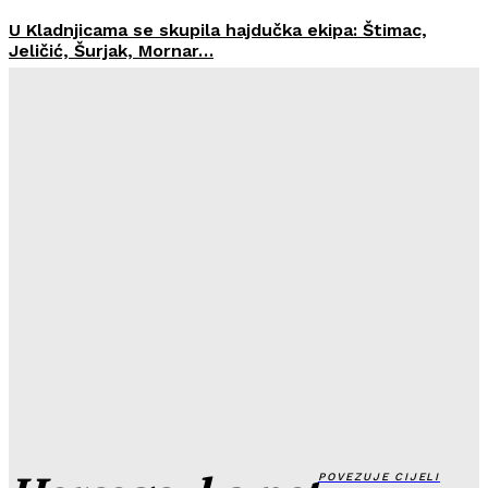
U Kladnjicama se skupila hajdučka ekipa: Štimac,
Jeličić, Šurjak, Mornar…
Hercegovka.net
-
27. Srpnja 2026.
Marijana Dokoza je dobitnica književne nagrade
‘Goran Bujić’ za 2026.
Hercegovka.net
-
27. Srpnja 2026.
MOLITVA ZA OSLOBOĐENJE PROSTORA OD
UZURPACIJE ĐAVOLSKE VLASTI
Hercegovka.net
-
27. Srpnja 2026.
„DAMNATIO MEMORIAE“: Dr. Džafer beg Kulenović na
udaru falsifikatora hrvatske i bh. povijesti
Hercegovka.net
-
24. Srpnja 2026.
POVEZUJE CIJELI