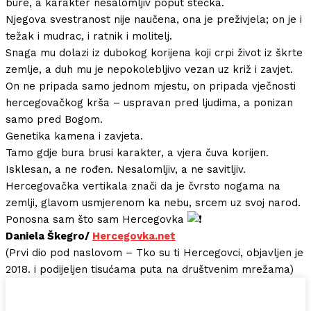
bure, a karakter nesalomljiv poput stećka.
Njegova svestranost nije naučena, ona je preživjela; on je i
težak i mudrac, i ratnik i molitelj.
Snaga mu dolazi iz dubokog korijena koji crpi život iz škrte
zemlje, a duh mu je nepokolebljivo vezan uz križ i zavjet.
On ne pripada samo jednom mjestu, on pripada vječnosti
hercegovačkog krša – uspravan pred ljudima, a ponizan
samo pred Bogom.
Genetika kamena i zavjeta.
Tamo gdje bura brusi karakter, a vjera čuva korijen.
Isklesan, a ne rođen. Nesalomljiv, a ne savitljiv.
Hercegovačka vertikala znači da je čvrsto nogama na
zemlji, glavom usmjerenom ka nebu, srcem uz svoj narod.
Ponosna sam što sam Hercegovka
Daniela Škegro/
Hercegovka.net
(Prvi dio pod naslovom – Tko su ti Hercegovci, objavljen je
2018. i podijeljen tisućama puta na društvenim mrežama)