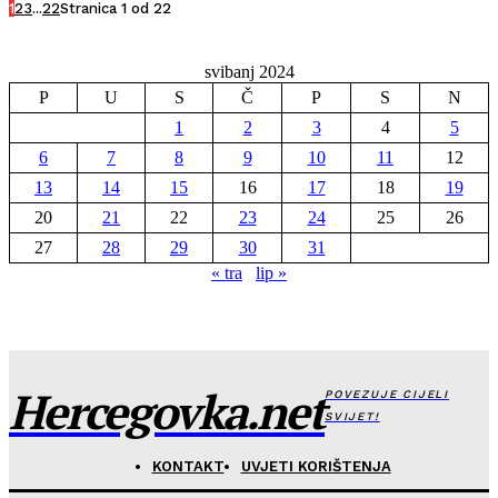
1
2
3
...
22
Stranica 1 od 22
svibanj 2024
P
U
S
Č
P
S
N
1
2
3
4
5
6
7
8
9
10
11
12
13
14
15
16
17
18
19
20
21
22
23
24
25
26
27
28
29
30
31
« tra
lip »
Hercegovka.net
POVEZUJE CIJELI
SVIJET!
KONTAKT
UVJETI KORIŠTENJA